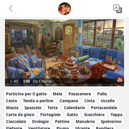
Porticina per il gatto
Mela
Posacenere
Palla
Cesto
Tenda a perline
Campana
Cinta
Uccello
Mazza
Spazzola
Torta
Calendario
Portacandela
Carta da gioco
Portagioie
Gatto
Scacchiera
Toppa
Cioccolato
Orologio
Pettine
Manubrio
Spolverino
Elefante
Ventilatore
Piuma
Idrante
Bandiera