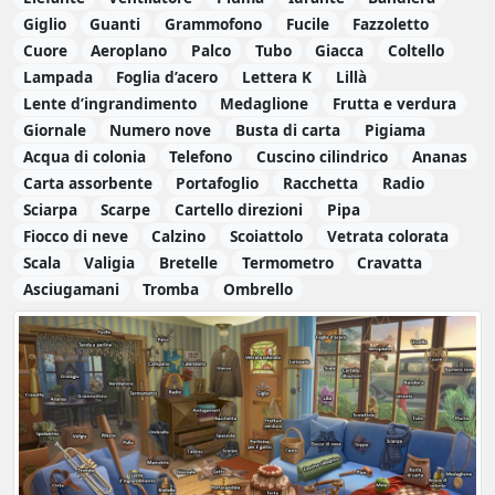
Giglio
Guanti
Grammofono
Fucile
Fazzoletto
Cuore
Aeroplano
Palco
Tubo
Giacca
Coltello
Lampada
Foglia d’acero
Lettera K
Lillà
Lente d’ingrandimento
Medaglione
Frutta e verdura
Giornale
Numero nove
Busta di carta
Pigiama
Acqua di colonia
Telefono
Cuscino cilindrico
Ananas
Carta assorbente
Portafoglio
Racchetta
Radio
Sciarpa
Scarpe
Cartello direzioni
Pipa
Fiocco di neve
Calzino
Scoiattolo
Vetrata colorata
Scala
Valigia
Bretelle
Termometro
Cravatta
Asciugamani
Tromba
Ombrello