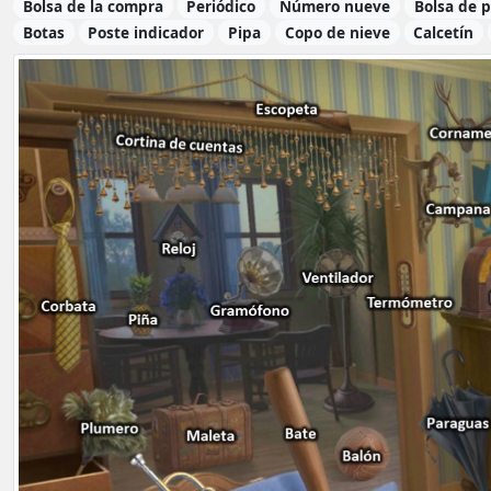
Bolsa de la compra
Periódico
Número nueve
Bolsa de 
Botas
Poste indicador
Pipa
Copo de nieve
Calcetín