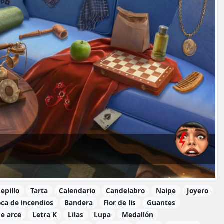
epillo
Tarta
Calendario
Candelabro
Naipe
Joyero
ca de incendios
Bandera
Flor de lis
Guantes
de arce
Letra K
Lilas
Lupa
Medallón