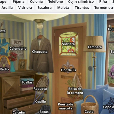
papel
Pijama
Colonia
Teléfono
Cojín cilíndrico
Piña
Ardilla
Vidriera
Escalera
Maleta
Tirantes
Termómetr