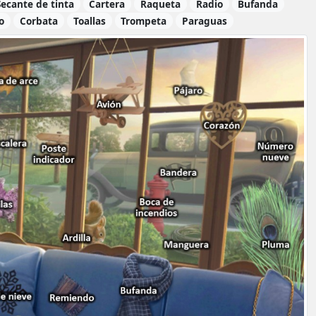
Secante de tinta
Cartera
Raqueta
Radio
Bufanda
o
Corbata
Toallas
Trompeta
Paraguas