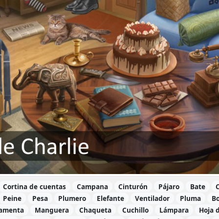
Cortina de cuentas
Campana
Cinturón
Pájaro
Bate
C
Peine
Pesa
Plumero
Elefante
Ventilador
Pluma
Bo
amenta
Manguera
Chaqueta
Cuchillo
Lámpara
Hoja 