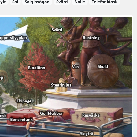
ylt
Sol
Solglasögon
Svärd
Nalle
Telefonkiosk