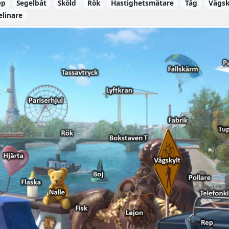
ep
Segelbåt
Sköld
Rök
Hastighetsmätare
Tåg
Vägsk
linare