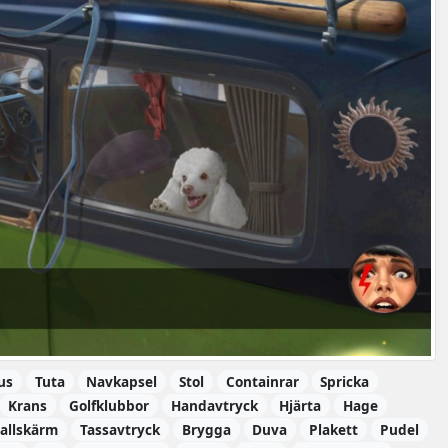
us
Tuta
Navkapsel
Stol
Containrar
Spricka
Krans
Golfklubbor
Handavtryck
Hjärta
Hage
Fallskärm
Tassavtryck
Brygga
Duva
Plakett
Pudel