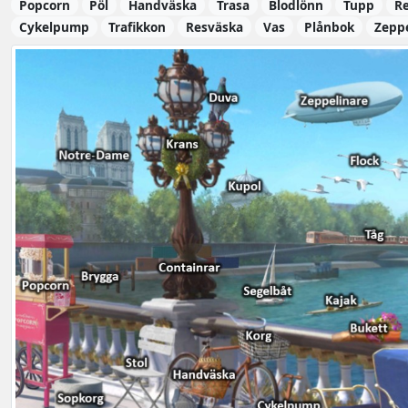
Popcorn
Pöl
Handväska
Trasa
Blodlönn
Tupp
R
Cykelpump
Trafikkon
Resväska
Vas
Plånbok
Zeppe