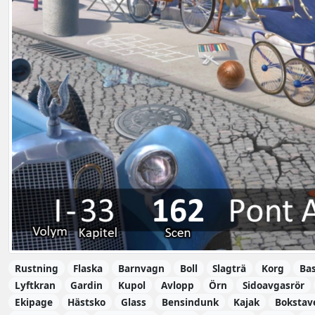
Rustning
Flaska
Barnvagn
Boll
Slagträ
Korg
Ba
Lyftkran
Gardin
Kupol
Avlopp
Örn
Sidoavgasrör
Ekipage
Hästsko
Glass
Bensindunk
Kajak
Bokstav