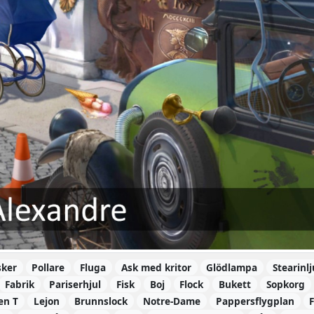
sker
Pollare
Fluga
Ask med kritor
Glödlampa
Stearinlj
Fabrik
Pariserhjul
Fisk
Boj
Flock
Bukett
Sopkorg
en T
Lejon
Brunnslock
Notre-Dame
Pappersflygplan