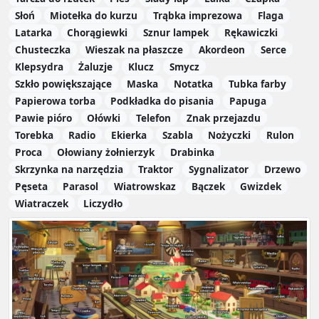
Słoń
Miotełka do kurzu
Trąbka imprezowa
Flaga
Latarka
Chorągiewki
Sznur lampek
Rękawiczki
Chusteczka
Wieszak na płaszcze
Akordeon
Serce
Klepsydra
Żaluzje
Klucz
Smycz
Szkło powiększające
Maska
Notatka
Tubka farby
Papierowa torba
Podkładka do pisania
Papuga
Pawie pióro
Ołówki
Telefon
Znak przejazdu
Torebka
Radio
Ekierka
Szabla
Nożyczki
Rulon
Proca
Ołowiany żołnierzyk
Drabinka
Skrzynka na narzędzia
Traktor
Sygnalizator
Drzewo
Pęseta
Parasol
Wiatrowskaz
Bączek
Gwizdek
Wiatraczek
Liczydło