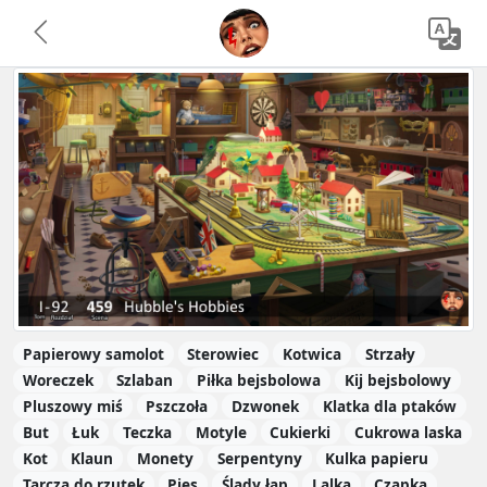
Papierowy samolot
Sterowiec
Kotwica
Strzały
Woreczek
Szlaban
Piłka bejsbolowa
Kij bejsbolowy
Pluszowy miś
Pszczoła
Dzwonek
Klatka dla ptaków
But
Łuk
Teczka
Motyle
Cukierki
Cukrowa laska
Kot
Klaun
Monety
Serpentyny
Kulka papieru
Tarcza do rzutek
Pies
Ślady łap
Lalka
Czapka