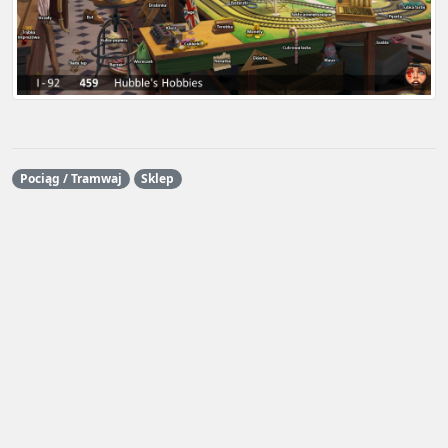
Pociąg / Tramwaj
Sklep
Grafiki są częścią gry
June's Journey
i są własnością Wooga
GmbH.
Ta strona jest prowadzona i utrzymywana przez fanów dla fanów
i nie jest w żaden sposób sponsorowana
crazyjune