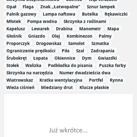
Opał
Flaga
Znak „Łatwopalne”
Sznur lampek
Palnik gazowy
Lampa naftowa
Butelka
Rękawiczki
Młotek
Pompa wodna
Skrzynka z roślinami
Kapelusz
Lewarek
Drabina
Manometr
Mapa
Głośnik
Gniazdo
Olej
Kombinezon
Palmy
Proporczyk
Drogowskaz
Samolot
Szmatka
Ograniczenie prędkości
Piła
Szal
Zadrapania
Śrubokręt
Łopata
Okiennice
Dym
Gwiazdki
Stołek
Walizka
Podkładka do pisania
Puszka farby
Skrzynka na narzędzia
Numer dwadzieścia dwa
Wiatrowskaz
Kratka wentylacyjna
Portfel
Rynna
Wieża ciśnień
Miedziany drut
Klucze płaskie