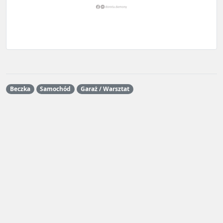
Beczka
Samochód
Garaż / Warsztat
Grafiki są częścią gry
June's Journey
i są własnością Wooga
GmbH.
Ta strona jest prowadzona i utrzymywana przez fanów dla fanów
i nie jest w żaden sposób sponsorowana
crazyjune