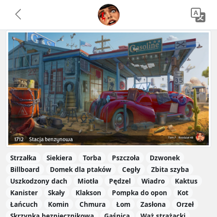
Strzałka
Siekiera
Torba
Pszczoła
Dzwonek
Billboard
Domek dla ptaków
Cegły
Zbita szyba
Uszkodzony dach
Miotła
Pędzel
Wiadro
Kaktus
Kanister
Skały
Klakson
Pompka do opon
Kot
Łańcuch
Komin
Chmura
Łom
Zasłona
Orzeł
Skrzynka bezpiecznikowa
Gaśnica
Wąż strażacki