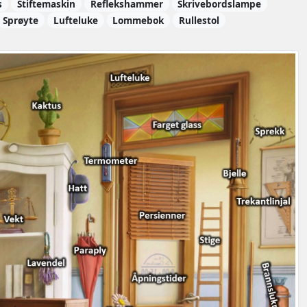
s
Stiftemaskin
Reflekshammer
Skrivebordslampe
Sprøyte
Lufteluke
Lommebok
Rullestol