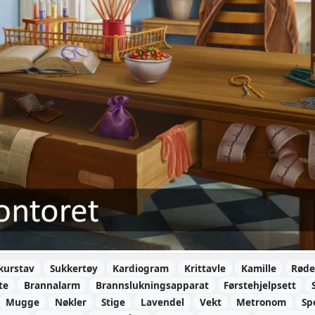
kurstav
Sukkertøy
Kardiogram
Krittavle
Kamille
Røde
te
Brannalarm
Brannslukningsapparat
Førstehjelpsett
Mugge
Nøkler
Stige
Lavendel
Vekt
Metronom
Sp