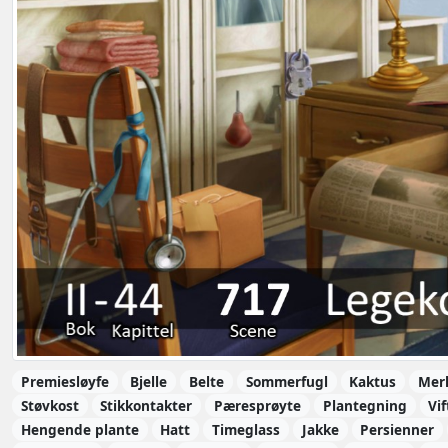
Premiesløyfe
Bjelle
Belte
Sommerfugl
Kaktus
Mer
Støvkost
Stikkontakter
Pæresprøyte
Plantegning
Vif
Hengende plante
Hatt
Timeglass
Jakke
Persienner