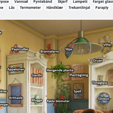
ypose
Vannsøl
Pyntebånd
Skjerf
Lampett
Farget glas
ke
Lås
Termometer
Håndklær
Trekantlinjal
Paraply