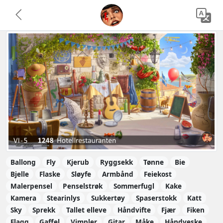
Ballong
Fly
Kjerub
Ryggsekk
Tønne
Bie
Bjelle
Flaske
Sløyfe
Armbånd
Feiekost
Malerpensel
Penselstrøk
Sommerfugl
Kake
Kamera
Stearinlys
Sukkertøy
Spaserstokk
Katt
Sky
Sprekk
Tallet elleve
Håndvifte
Fjær
Fiken
Flagg
Gaffel
Vimpler
Gitar
Måke
Håndveske