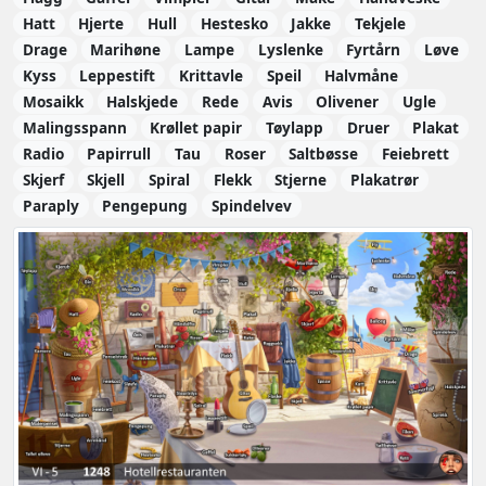
Hatt
Hjerte
Hull
Hestesko
Jakke
Tekjele
Drage
Marihøne
Lampe
Lyslenke
Fyrtårn
Løve
Kyss
Leppestift
Krittavle
Speil
Halvmåne
Mosaikk
Halskjede
Rede
Avis
Olivener
Ugle
Malingsspann
Krøllet papir
Tøylapp
Druer
Plakat
Radio
Papirrull
Tau
Roser
Saltbøsse
Feiebrett
Skjerf
Skjell
Spiral
Flekk
Stjerne
Plakatrør
Paraply
Pengepung
Spindelvev