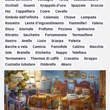
Occhiali
Guanti
Grappolo d'uva
Spazzola
Gruccia
Fez
Cappelliera
Cuore
Cavallo
Simbolo dell'infinito
Calamaio
Chiave
Lampada
Rossetto
Lente d'ingrandimento
Fiammiferi
Falena
Disco
Giornale
Profumo
Piccione
Spolverino
Ritratto
Sacchetto
Portamonete
Termosifone
Nastro
Anello
Liuto
Sciarpa
Paletta
Barche a vela
Camicia
Pantofole
Calzino
Macchie
Sole
Bretelle
Etichetta
Nappe
Telefono
Termometro
Thermos di caffè
Cravatta
Strappo
Custodia tubolare
Ombrello
Abaco