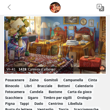
Posacenere
Zaino
Gomitoli
Campanella
Cinta
Binocolo
Libri
Bracciale
Bottoni
Calendario
Fotocamera
Candela
Bastone
Carta da gioco
Scacchiera
Sigaro
Timbro per sigilli
Orologio
Pigna
Tappi
Dado
Centrino
Libellula
Busta da lettere
Ventaglio
Torcia
Scacciamosche