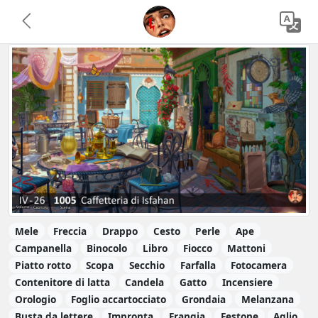
Mele
Freccia
Drappo
Cesto
Perle
Ape
Campanella
Binocolo
Libro
Fiocco
Mattoni
Piatto rotto
Scopa
Secchio
Farfalla
Fotocamera
Contenitore di latta
Candela
Gatto
Incensiere
Orologio
Foglio accartocciato
Grondaia
Melanzana
Busta da lettere
Impronta
Frangia
Festone
Aglio