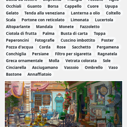
Occhiali
Guanto
Borsa
Cappello
Cuore
Upupa
Gelato
Tenda alla veneziana
Lanterna a olio
Coltello
Scala
Portone con reticolato
Limonata
Lucertola
Altoparlante
Mandala
Monete
Fazzoletto
Ciotola di frutta
Palma
Busta di carta
Toppa
Peperoncini
Fotografie
Cuscino imbottito
Poster
Pozza d'acqua
Corda
Rose
Sacchetto
Pergamena
Conchiglia
Persiane
Filtro per sigaretta
Ragnatela
Greca ornamentale
Molla
Vetrata colorata
Sole
Cinciarella
Asciugamano
Vassoio
Ombrello
Vaso
Bastone
Annaffiatoio