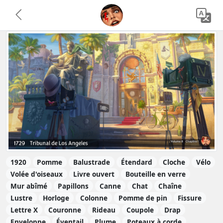
1920
Pomme
Balustrade
Étendard
Cloche
Vélo
Volée d'oiseaux
Livre ouvert
Bouteille en verre
Mur abîmé
Papillons
Canne
Chat
Chaîne
Lustre
Horloge
Colonne
Pomme de pin
Fissure
Lettre X
Couronne
Rideau
Coupole
Drap
Enveloppe
Éventail
Plume
Poteaux à corde