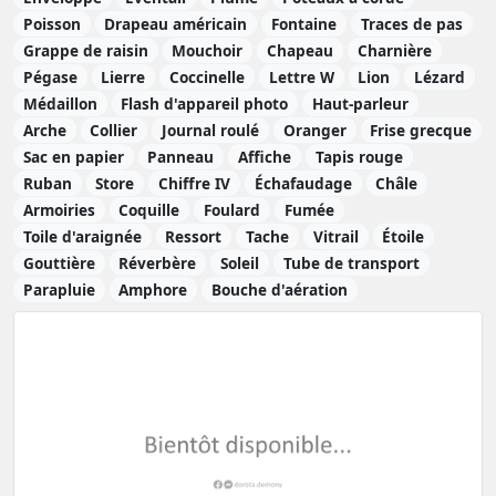
Poisson
Drapeau américain
Fontaine
Traces de pas
Grappe de raisin
Mouchoir
Chapeau
Charnière
Pégase
Lierre
Coccinelle
Lettre W
Lion
Lézard
Médaillon
Flash d'appareil photo
Haut-parleur
Arche
Collier
Journal roulé
Oranger
Frise grecque
Sac en papier
Panneau
Affiche
Tapis rouge
Ruban
Store
Chiffre IV
Échafaudage
Châle
Armoiries
Coquille
Foulard
Fumée
Toile d'araignée
Ressort
Tache
Vitrail
Étoile
Gouttière
Réverbère
Soleil
Tube de transport
Parapluie
Amphore
Bouche d'aération