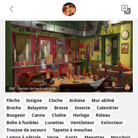
Flèche
Insigne
Cloche
Ardoise
Mur abîmé
Broche
Balayette
Brosse
Insecte
Calendrier
Bougeoir
Canne
Chaîne
Horloge
Rideau
Boîte à fusibles
Lunettes
Ventilateur
Extincteur
Trousse de secours
Tapette à mouches
Lampe à pétrole
Verre
Gants
Menottes
Mouchoir