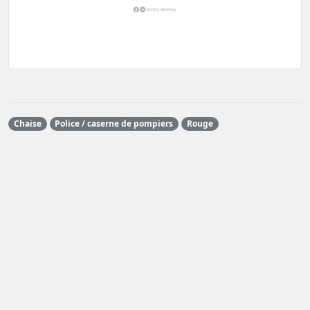
Chaise
Police / caserne de pompiers
Rouge
Les graphismes font partie du jeu
June's Journey
et sont la
propriété de Wooga GmbH.
die von Fans für Fans betrieben und gepflegt wird und in keiner
Weise von der Wooga GmbH gesponsert
crazyjune