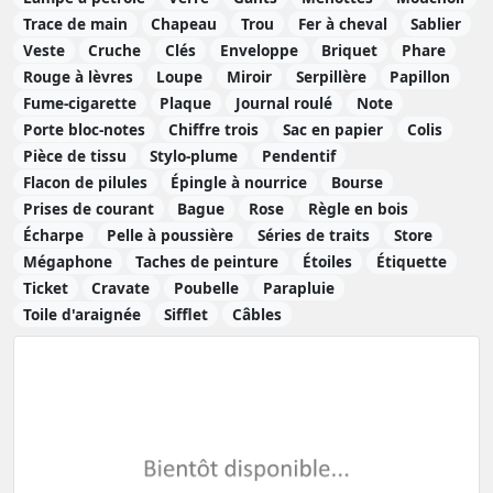
Trace de main
Chapeau
Trou
Fer à cheval
Sablier
Veste
Cruche
Clés
Enveloppe
Briquet
Phare
Rouge à lèvres
Loupe
Miroir
Serpillère
Papillon
Fume-cigarette
Plaque
Journal roulé
Note
Porte bloc-notes
Chiffre trois
Sac en papier
Colis
Pièce de tissu
Stylo-plume
Pendentif
Flacon de pilules
Épingle à nourrice
Bourse
Prises de courant
Bague
Rose
Règle en bois
Écharpe
Pelle à poussière
Séries de traits
Store
Mégaphone
Taches de peinture
Étoiles
Étiquette
Ticket
Cravate
Poubelle
Parapluie
Toile d'araignée
Sifflet
Câbles