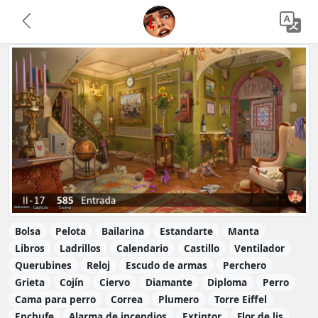
Bolsa
Pelota
Bailarina
Estandarte
Manta
Libros
Ladrillos
Calendario
Castillo
Ventilador
Querubines
Reloj
Escudo de armas
Perchero
Grieta
Cojín
Ciervo
Diamante
Diploma
Perro
Cama para perro
Correa
Plumero
Torre Eiffel
Enchufe
Alarma de incendios
Extintor
Flor de lis