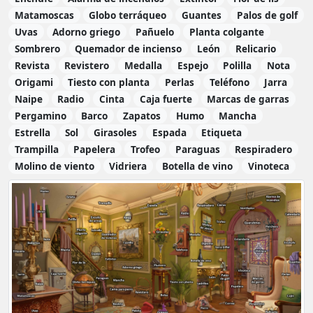
Matamoscas
Globo terráqueo
Guantes
Palos de golf
Uvas
Adorno griego
Pañuelo
Planta colgante
Sombrero
Quemador de incienso
León
Relicario
Revista
Revistero
Medalla
Espejo
Polilla
Nota
Origami
Tiesto con planta
Perlas
Teléfono
Jarra
Naipe
Radio
Cinta
Caja fuerte
Marcas de garras
Pergamino
Barco
Zapatos
Humo
Mancha
Estrella
Sol
Girasoles
Espada
Etiqueta
Trampilla
Papelera
Trofeo
Paraguas
Respiradero
Molino de viento
Vidriera
Botella de vino
Vinoteca