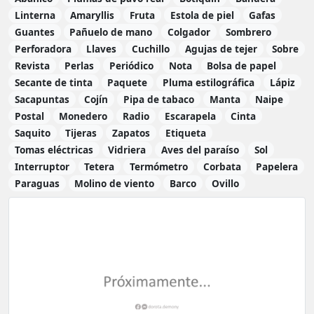
Linterna
Amaryllis
Fruta
Estola de piel
Gafas
Guantes
Pañuelo de mano
Colgador
Sombrero
Perforadora
Llaves
Cuchillo
Agujas de tejer
Sobre
Revista
Perlas
Periódico
Nota
Bolsa de papel
Secante de tinta
Paquete
Pluma estilográfica
Lápiz
Sacapuntas
Cojín
Pipa de tabaco
Manta
Naipe
Postal
Monedero
Radio
Escarapela
Cinta
Saquito
Tijeras
Zapatos
Etiqueta
Tomas eléctricas
Vidriera
Aves del paraíso
Sol
Interruptor
Tetera
Termómetro
Corbata
Papelera
Paraguas
Molino de viento
Barco
Ovillo