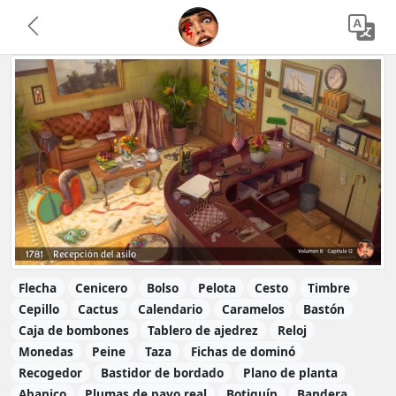
Flecha
Cenicero
Bolso
Pelota
Cesto
Timbre
Cepillo
Cactus
Calendario
Caramelos
Bastón
Caja de bombones
Tablero de ajedrez
Reloj
Monedas
Peine
Taza
Fichas de dominó
Recogedor
Bastidor de bordado
Plano de planta
Abanico
Plumas de pavo real
Botiquín
Bandera