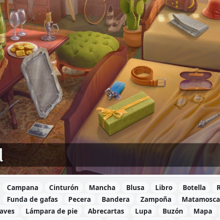
Campana
Cinturón
Mancha
Blusa
Libro
Botella
Funda de gafas
Pecera
Bandera
Zampoña
Matamosca
laves
Lámpara de pie
Abrecartas
Lupa
Buzón
Mapa