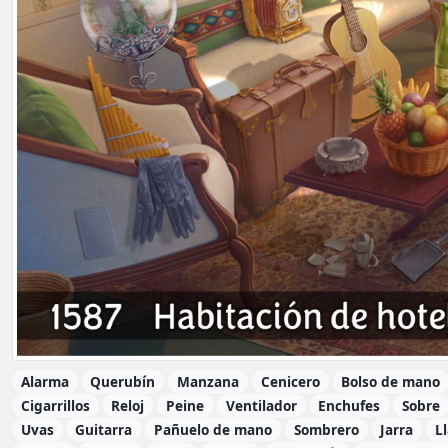
Alarma
Querubín
Manzana
Cenicero
Bolso de mano
Cigarrillos
Reloj
Peine
Ventilador
Enchufes
Sobre
Uvas
Guitarra
Pañuelo de mano
Sombrero
Jarra
L