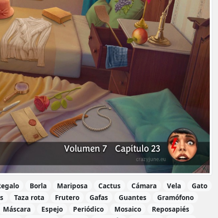
Regalo
Borla
Mariposa
Cactus
Cámara
Vela
Gato
s
Taza rota
Frutero
Gafas
Guantes
Gramófono
Máscara
Espejo
Periódico
Mosaico
Reposapiés