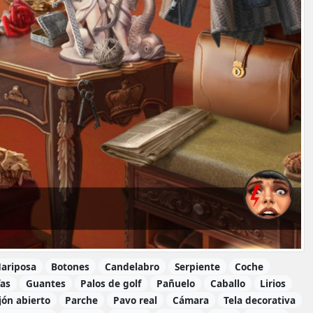
ariposa
Botones
Candelabro
Serpiente
Coche
as
Guantes
Palos de golf
Pañuelo
Caballo
Lirios
jón abierto
Parche
Pavo real
Cámara
Tela decorativa