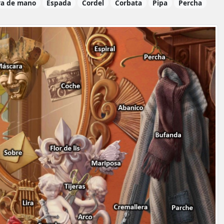
ra de mano
Espada
Cordel
Corbata
Pipa
Percha