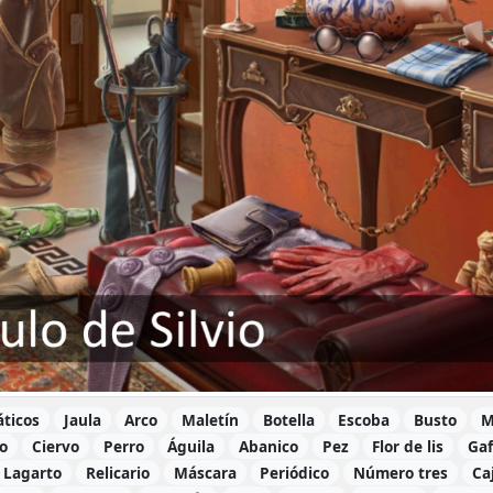
áticos
Jaula
Arco
Maletín
Botella
Escoba
Busto
M
o
Ciervo
Perro
Águila
Abanico
Pez
Flor de lis
Gaf
Lagarto
Relicario
Máscara
Periódico
Número tres
Ca