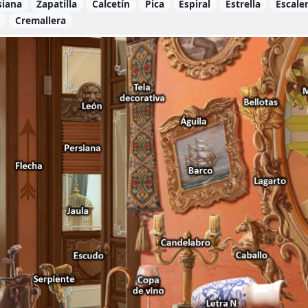
siana
Zapatilla
Calcetín
Pica
Espiral
Estrella
Escale
o
Cremallera