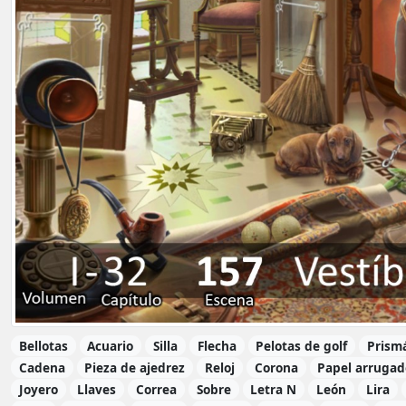
Bellotas
Acuario
Silla
Flecha
Pelotas de golf
Prism
Cadena
Pieza de ajedrez
Reloj
Corona
Papel arrugad
Joyero
Llaves
Correa
Sobre
Letra N
León
Lira