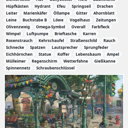
Hüpfkästen
Hydrant
Efeu
Springseil
Drachen
Leiter
Marienkäfer
Öllampe
Gitter
Ahornblatt
Leine
Buchstabe B
Löwe
Vogelhaus
Zeitungen
Olivenzweig
Omega-Symbol
Overall
Farbfleck
Wimpel
Luftpumpe
Brieftasche
Karren
Rosenstrauch
Kehrschaufel
Straßenschild
Rauch
Schnecke
Spatzen
Lautsprecher
Sprungfeder
Eichhörnchen
Statue
Koffer
Lebensbaum
Ampel
Mülleimer
Regenschirm
Wetterfahne
Gießkanne
Spinnennetz
Schraubenschlüssel