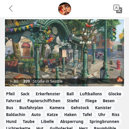
Pfeil
Sack
Erkerfenster
Ball
Luftballons
Glocke
Fahrrad
Papierschiffchen
Stiefel
Fliege
Besen
Bus
Busfahrplan
Kamera
Gehstock
Kanister
Baldachin
Auto
Katze
Haken
Tafel
Uhr
Riss
Hund
Taube
Libelle
Absperrung
Springbrunnen
Lichterkette
Hut
Gullydeckel
Herz
Baumhöhle